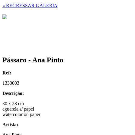
« REGRESSAR GALERIA
Pássaro - Ana Pinto
Ref:
1330003
Descrição:
30 x 28 cm
aguarela s/ papel
watercolor on paper
Artista:
Ana Pinto