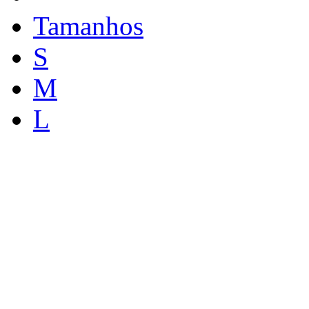
Tamanhos
S
M
L