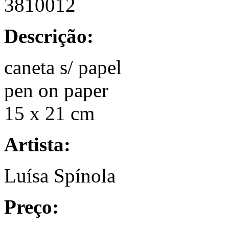
3810012
Descrição:
caneta s/ papel
pen on paper
15 x 21 cm
Artista:
Luísa Spínola
Preço: