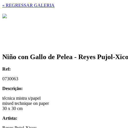
« REGRESSAR GALERIA
Niño con Gallo de Pelea - Reyes Pujol-Xic
Ref:
0730063
Descrição:
técnica mistra s/papel
mixed technique on paper
30 x 30 cm
Artista:
Reyes Pujol-Xicoy