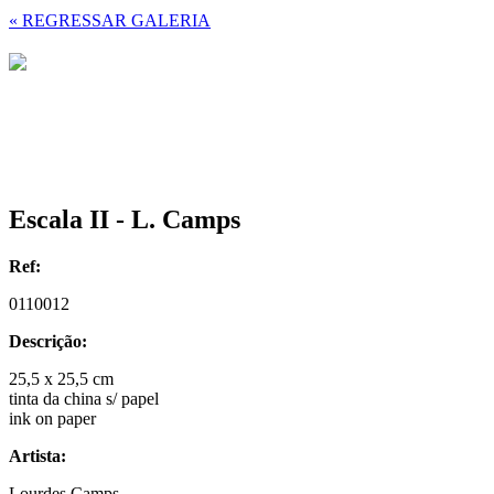
« REGRESSAR GALERIA
Escala II - L. Camps
Ref:
0110012
Descrição:
25,5 x 25,5 cm
tinta da china s/ papel
ink on paper
Artista:
Lourdes Camps