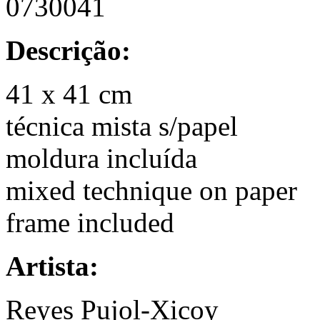
0730041
Descrição:
41 x 41 cm
técnica mista s/papel
moldura incluída
mixed technique on paper
frame included
Artista:
Reyes Pujol-Xicoy