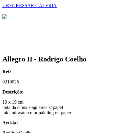
« REGRESSAR GALERIA
Allegro II - Rodrigo Coelho
Ref:
0210025
Descrição:
19 x 19 cm
tinta da china e aguarela s/ papel
ink and watercolor painting on paper
Artista:
Rodrigo Coelho