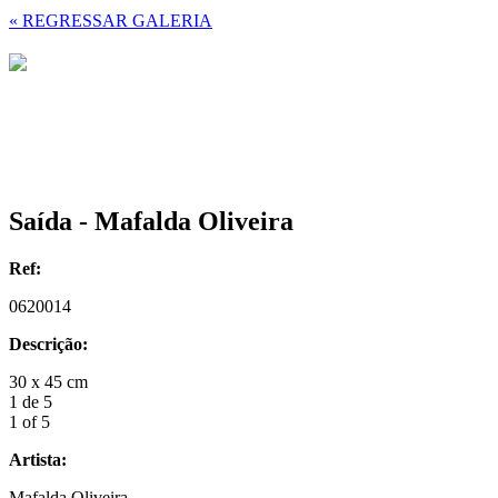
« REGRESSAR GALERIA
Saída - Mafalda Oliveira
Ref:
0620014
Descrição:
30 x 45 cm
1 de 5
1 of 5
Artista:
Mafalda Oliveira