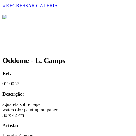
« REGRESSAR GALERIA
Oddome - L. Camps
Ref:
0110057
Descrição:
aguarela sobre papel
watercolor painting on paper
30 x 42 cm
Artista:
Lourdes Camps