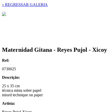
« REGRESSAR GALERIA
Maternidad Gitana - Reyes Pujol - Xicoy
Ref:
0730025
Descrição:
25 x 35 cm
técnica mista sobre papel
mixed technique on paper
Artista:
Reyes Pujol-Xicoy